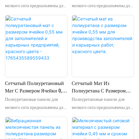
OEM для наших клиентов.
OEM для наших клиентов.
Мат 1040х700 Мм Для
Мат Размером 1040x700 Мм
мелкого сита предназначены для
мелкого сита предназначены для
Переработки Угля С
Для Переработки Угля С
высокочастотных вибрационных
высокочастотных вибрационных
Размером Ячейки 1,2 Мм -
Размером Ячейки 1,2 Мм.
грохотов, в основном для
грохотов, в основном для
1765435746876813
просеивания мелкозернистых
просеивания мелкозернистых
металлических песков, таких как:
металлических песков, таких как:
кварцевый песок, золотой песок,
кварцевый песок, золотой песок,
песок для обогащения угля и т. д.
песок для обогащения угля и т. д.
Могут использоваться с
Могут использоваться с
профилями TH48-30, TH48-42,
профилями TH48-30, TH48-42,
TH56-42, а также могут быть
TH56-42, а также могут быть
Сетчатый Полиуретановый
Сетчатый Мат Из
разработаны другие профили.
разработаны другие профили.
Мат С Размером Ячейки 0,55
Полиуретана С Размером
Мы также предоставляем услуги
Мы также предоставляем услуги
Полиуретановые панели для
Полиуретановые панели для
Мм Для Заполнителей И
Ячейки 0,55 Мм Для
OEM для наших клиентов.
OEM для наших клиентов.
Карьерных Предприятий,
Производства Заполнителей
мелкого сита предназначены для
мелкого сита предназначены для
Красного Цвета -
И Карьерных Работ,
высокочастотных вибрационных
высокочастотных вибрационных
1765435589559433
Красного Цвета.
грохотов, в основном для
грохотов, в основном для
просеивания мелкозернистых
просеивания мелкозернистых