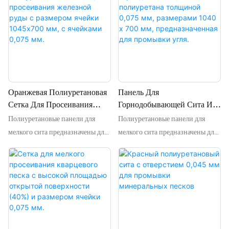
просеивания мелкозернистых
просеивания мелкозернистых
металлических песков, таких как:
металлических песков, таких как:
кварцевый песок, золотой песок,
кварцевый песок, золотой песок,
песок для обогащения угля и т. д.
песок для обогащения угля и т. д.
Могут использоваться с
Могут использоваться с
профилями TH48-30, TH48-42,
профилями TH48-30, TH48-42,
TH56-42, а также могут быть
TH56-42, а также могут быть
Оранжевая Полиуретановая
Панель Для
разработаны другие профили.
разработаны другие профили.
Сетка Для Просеивания
Горнодобывающей Сита Из
Мы также предоставляем услуги
Мы также предоставляем услуги
Полиуретановые панели для
Полиуретановые панели для
Железной Руды С Размером
Полиуретана Толщиной
OEM для наших клиентов.
OEM для наших клиентов.
Ячейки 1045x700 Мм, С
0,075 Мм, Размерами 1040 X
мелкого сита предназначены для
мелкого сита предназначены для
Ячейками 0,075 Мм.
700 Мм, Предназначенная
высокочастотных вибрационных
высокочастотных вибрационных
Для Промывки Угля.
грохотов, в основном для
грохотов, в основном для
просеивания мелкозернистых
просеивания мелкозернистых
металлических песков, таких как:
металлических песков, таких как:
кварцевый песок, золотой песок,
кварцевый песок, золотой песок,
песок для обогащения угля и т. д.
песок для обогащения угля и т. д.
Могут использоваться с
Могут использоваться с