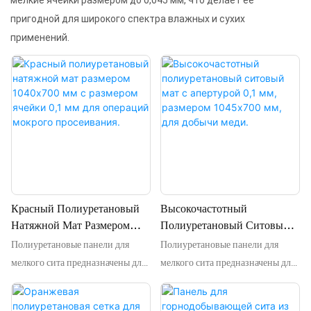
мелкие ячейки размером до 0,045 мм, что делает ее
пригодной для широкого спектра влажных и сухих
применений.
Красный Полиуретановый
Высокочастотный
Натяжной Мат Размером
Полиуретановый Ситовый
Полиуретановые панели для
Полиуретановые панели для
1040x700 Мм С Размером
Мат С Апертурой 0,1 Мм,
Ячейки 0,1 Мм Для
Размером 1045x700 Мм, Для
мелкого сита предназначены для
мелкого сита предназначены для
Операций Мокрого
Добычи Меди.
высокочастотных вибрационных
высокочастотных вибрационных
Просеивания.
грохотов, в основном для
грохотов, в основном для