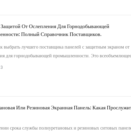
 Защитой От Ослепления Для Горнодобывающей
нности: Полный Справочник Поставщиков.
ак выбрать лучшего поставщика панелей с защитным экраном от
ния для горнодобывающей промышленности. Это всеобъемлюще
о охватывает сравнение материалов, стратегию закупок, анализ о
03
актики технического обслуживания и реальный пример из практ
рующий снижение засвечивания экрана на 70%.
ановая Или Резиновая Экранная Панель: Какая Прослужи
ении срока службы полиуретановых и резиновых ситовых панел