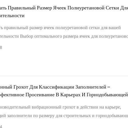
ся и расслабляются, удаляя застрявшие частицы и полностью ис
ать Правильный Размер Ячеек Полиуретановой Сетки Дл
ительности
. Самоочищающиеся панели, предотвращающие забивание, испол
ю вибрацию проволоки для удаления частиц близкого размера.
ь правильный размер ячеек полиуретановой сетки для вашей
новые панели с коническими отверстиями обеспечивают гладки
ельности Выбор оптимального размера ячеек для полиуретаново
ти и саморазгружающиеся отверстия для стандартного влажного
ниверсальное решение. Это баланс между требуемой
8
ия. Для существующих сит полиуретановые прочистные стержни
ельностью, характеристиками материала и точностью конечного
яют собой решение для модернизации.
 Основной принцип прост: площадь открытых отверстий — проц
и сетки, занимаемый собственно отверстиями, — является глав
 определяющим производительность.
нный Грохот Для Классификации Заполнителей –
фективное Просеивание В Карьерах И Горнодобывающей
енности.
изводительный вибрационный грохот в действии на карьере,
ий заполнители по размеру для строительных и горнодобываю
личается многоярусной конструкцией, высокой эффективностью
4