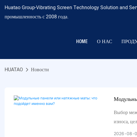
Huatao Group-Vibrating Screen Technology Solution and Ser
промышленность с 2008 года.
HOME
О НАС
ПРОД
HUATAO
Новости
Модульны
Выбор меж
износа, це
обслуживан
2026
08