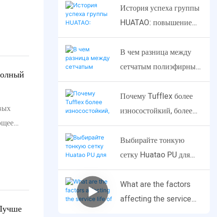
Huatao PU для вашего
История успеха группы
высокочастотного
HUATAO: повышение
станка и экономьте
эффективности
деньги.
переработки фосфатной
В чем разница между
руды с помощью
сетчатым полиэфирным
Полный
индивидуальных
и сетчатым
полиуретановых сит
проволочным экраном?
Почему Tufflex более
вых
износостойкий, более
ющее
простой в замене, более
ю
бесшумный?
Выбирайте тонкую
ти на
сетку Huatao PU для
вашего дробильно-
сортировочного станка,
What are the factors
чтобы сэкономить
affecting the service
Лучше
деньги
life of polyurethane