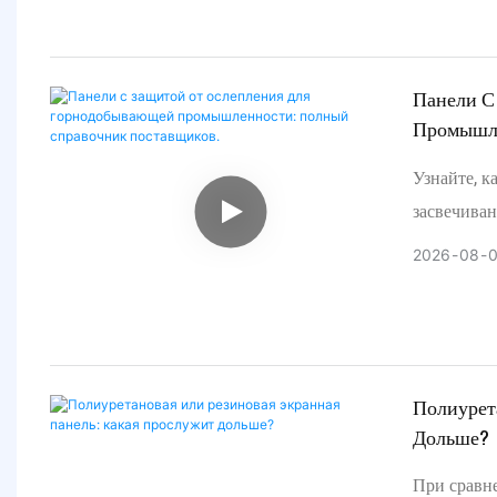
25%.
Панели С
Промышле
Узнайте, к
засвечива
руководств
2026
08
лучшие пр
демонстри
Полиурет
Дольше?
При сравн