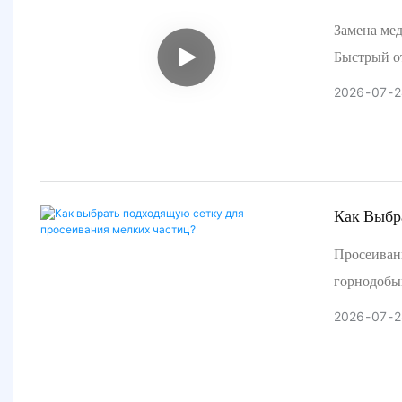
Замена мед
Быстрый о
ротор — э
2026
07
2
замены из
медеобога
пульпы, ди
извлечение
Multotec, 
Как Выбр
Основные
Просеивани
✔️ Роторы
горнодобы
определяю
лучшим выб
2026
07
2
✔️ Полиур
обеспечива
абразивны
тканых сит
✔️ Специа
остаются э