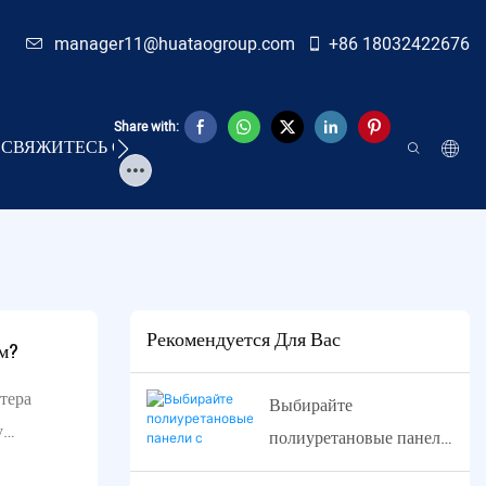
manager11@huataogroup.com
+86 18032422676
Share with:
СВЯЖИТЕСЬ С НАМИ
RAQ
PU SCREEN
Рекомендуется Для Вас
м?
тера
Выбирайте
у
полиуретановые панели
адь
с тонкими сетками