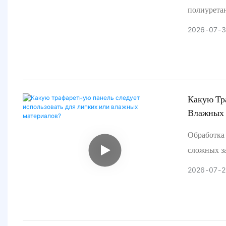
полиуретан
горнодобыв
2026
07
3
абразивны
в 6 раз бо
обработке
— она прев
больших в
Какую Тр
Влажных 
полезных 
наилучшее 
Обработка
службы.
сложных з
быстро за
2026
07
2
мелких час
30–50%. Ре
предотвращ
экстремал