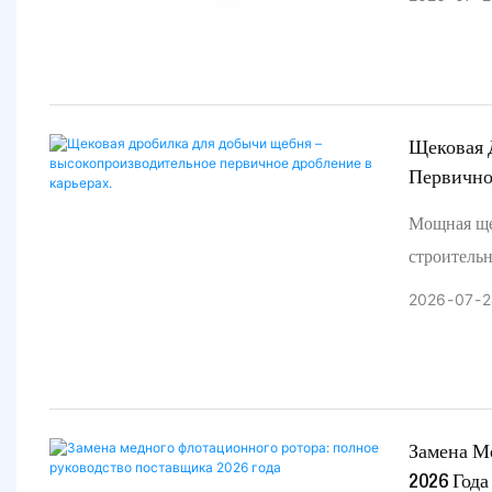
сортировки
песка и ще
Щековая 
Первично
Мощная щек
строитель
производит
2026
07
2
обслуживан
материало
промышлен
Замена М
2026 Года