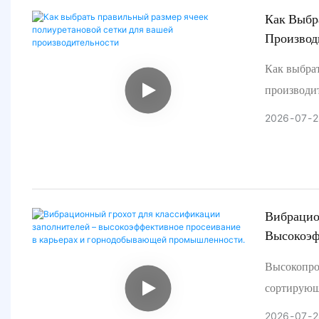
натягивают
Как Выбр
Производ
забивание
независиму
Как выбрат
Полиурета
производит
поверхнос
— это не у
2026
07
2
просеиван
производит
представл
продукта.
поверхност
фактором,
Вибрацио
Высокоэф
Промышл
Высокопро
сортирующ
работ. От
2026
07
2