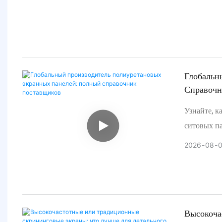
открытой п
Глобальн
Справочн
Узнайте, к
ситовых п
руководств
2026
08
закупок и
20%.
Высокоча