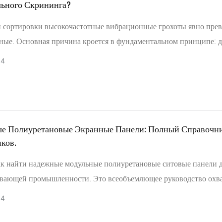
льного Скрининга?
й сортировки высокочастотные вибрационные грохоты явно прев
ные. Основная причина кроется в фундаментальном принципе: д
го разделения мелких частиц необходимы высокая частота, низк
04
и прямое возбуждение поверхности грохота .
бное сравнение, которое поможет вам выбрать подходящую техн
е Полиуретановые Экранные Панели: Полный Справочн
ков.
как найти надежные модульные полиуретановые ситовые панели 
вающей промышленности. Это всеобъемлющее руководство охв
тавщиков, сравнение материалов, стратегию закупок, анализ отк
04
пример из практики, демонстрирующий повышение эффективнос