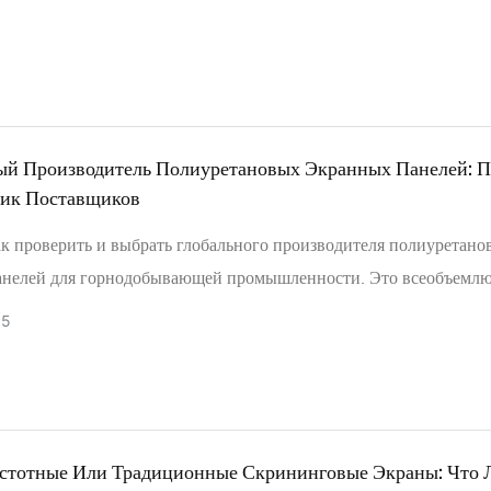
оверхности, эффективность просеивания и стоимость.
ый Производитель Полиуретановых Экранных Панелей: 
ик Поставщиков
ак проверить и выбрать глобального производителя полиуретано
анелей для горнодобывающей промышленности. Это всеобъемл
о охватывает проверку экспорта, оценку поставщиков, стратеги
05
 пример из практики, демонстрирующий повышение эффективнос
стотные Или Традиционные Скрининговые Экраны: Что 