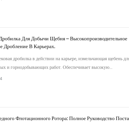
 и прочной конструкцией. Обеспечивает точную сортировку гра
бня. Идеально подходит для глобальных операций.
Дробилка Для Добычи Щебня – Высокопроизводительное
е Дробление В Карьерах.
овая дробилка в действии на карьере, измельчающая щебень дл
ных и горнодобывающих работ. Обеспечивает высокую
ельность, надежную работу и низкие затраты на техническое
4
ие. Предназначена для твердых пород, гравия и переработанны
в. Идеально подходит для горнодобывающей и щебеночной
ности по всему миру.
едного Флотационного Ротора: Полное Руководство Пост