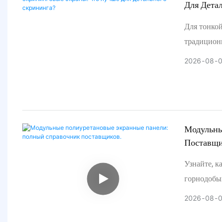
Для Дета
Для тонко
традицион
эффективно
2026
08
амплитуда 
Вот подро
Модульны
Поставщи
Узнайте, 
горнодобы
оценку пос
2026
08
реальный 