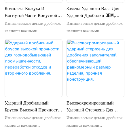
Комплект Кожуха И
Замена Ударного Вала Для
Вогнутой Части Конусной
Ударной Дробилки OEM,
Изнашиваемые детали дробилок
Изнашиваемые детали дробилок
Дробилки С Высокой
Литой, Для
Износостойкостью,
Горнодобывающего
являются важными
являются важными
Запасные Части Для
Оборудования,
компонентами дробильных
компонентами дробильных
Горнодобывающей
Используемого В
систем, используемых в
систем, используемых в
Промышленности.
Производстве Заполнителей.
горнодобывающей, карьерной,
горнодобывающей, карьерной,
строительной,
строительной,
перерабатывающей и других
перерабатывающей и других
отраслях промышленности. Эти
отраслях промышленности. Эти
расходные детали напрямую
расходные детали напрямую
влияют на эффективность
влияют на эффективность
дробления, форму частиц,
дробления, форму частиц,
Ударный Дробильный
Высокохромированный
стабильность работы и
стабильность работы и
Брусок Высокой Прочности
Ударный Стержень Для
производственные затраты.
производственные затраты.
Изнашиваемые детали дробилок
Изнашиваемые детали дробилок
Для Горнодобывающей
Дробления Заполнителей,
Компания HUATAO GROUP
Компания HUATAO GROUP
Промышленности,
Обеспечивающий
являются важными
являются важными
поставляет полный ассортимент
поставляет полный ассортимент