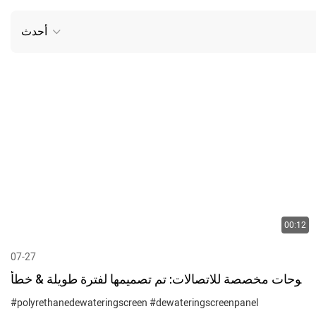
أحدث
00:12
07-27
لوحات مخصصة للاتصالات: تم تصميمها لفترة طويلة & خطأ
صغير على شاشتك!
#polyrethanedewateringscreen
#dewateringscreenpanel