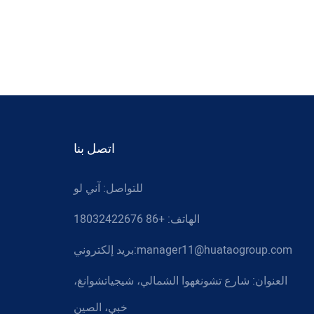
اتصل بنا
للتواصل: آني لو
الهاتف: +86 18032422676
بريد إلكتروني:manager11@huataogroup.com
العنوان:
شارع تشونغهوا الشمالي، شيجياتشوانغ،
خبي، الصين