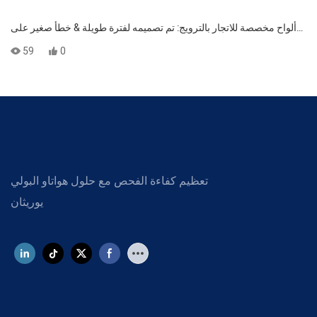
ألواح مخصصة للاتجار بالترويج: تم تصميمه لفترة طويلة & خطأ صغير على
شاشتك!
59
0
#pudewateringscreen
#polyurethanescreen
#dewateringpanels
#customfitscreens
#longlifescreens
#highprecisionscreening
#lowerror
تعظيم كفاءة الفحص مع حلول هواتاو البولي
#DewateringMachine
يوريثان
#MiningEquipment
#aggregateProcessing
#quarrytech
#IndustrialSolutions
#SlurryDewatering
#المقاومة