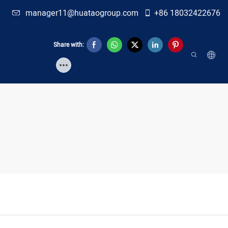
manager11@huataogroup.com
+86 18032422676
Share with:
N