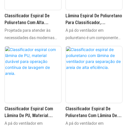
Classificador Espiral De
Lâmina Espiral De Poliuretano
Poliuretano Com Alta
Para Classificador,
Projetada para atender às
A pá do ventilador em
Resistência Ao Desgaste Para
Fornecimento OEM Para
Processamento De Areia Fina.
Substituição Em
necessidades das modernas
poliuretano é um componente
Equipamentos De Mineração.
plantas de lavagem de areia,
essencial para manter o
nossa pá de ventilador em PU
funcionamento eficiente dos
oferece uma solução confiável e
classificadores espirais. Nosso
eficiente para processos de
produto é fabricado com
classificação. A alta elasticidade
material de PU resistente ao
do material absorve a energia
desgaste, o que garante
do impacto, reduzindo o
excelente durabilidade e
desgaste do equipamento e
desempenho. A pá ajuda a
prolongando sua vida útil. A
regular o fluxo de polpa dentro
Classificador Espiral Com
Classificador Espiral De
estrutura da pá melhora a
do classificador, aumentando a
Lâmina De PU, Material
Poliuretano Com Lâmina De
movimentação da lama e
eficiência da separação e
A pá do ventilador em
A pá do ventilador em
Durável Para Operação
Ventilador Para Separação De
aprimora a separação de
melhorando a qualidade do