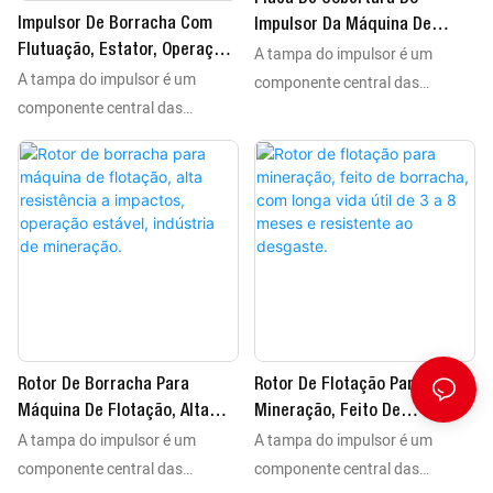
impulsor de poliuretano são
altamente valorizadas na
Impulsor De Borracha Com
Impulsor Da Máquina De
altamente valorizadas na
indústria de flotação. Após
Flutuação, Estator, Operação
A tampa do impulsor é um
Flotação De Mineração Em
indústria de flotação. Após
testes de mercado,
A tampa do impulsor é um
Estável, Baixo Desgaste,
Borracha, Longa Vida Útil E
componente central das
testes de mercado,
Processamento De Minerais.
demonstraram ser adequadas
componente central das
Desempenho Estável.
máquinas de flotação, utilizadas
demonstraram ser adequadas
para mineração de ouro, cobre,
máquinas de flotação, utilizadas
principalmente no
para mineração de ouro, cobre,
prata, chumbo-zinco e outros
principalmente no
processamento de minerais
prata, chumbo-zinco e outros
minerais, sendo amplamente
processamento de minerais
metálicos e não metálicos. Ela
minerais, sendo amplamente
reconhecidas pelos clientes.
metálicos e não metálicos. Ela
apresenta resistência ao
reconhecidas pelos clientes.
apresenta resistência ao
desgaste, resistência a rasgos e
desgaste, resistência a rasgos e
estabilidade química. Devido ao
estabilidade química. Devido ao
seu complexo processo de
seu complexo processo de
produção, as tampas de
produção, as tampas de
impulsor de poliuretano são
Rotor De Flotação Para
Rotor De Borracha Para
impulsor de poliuretano são
altamente valorizadas na
Mineração, Feito De
Máquina De Flotação, Alta
altamente valorizadas na
indústria de flotação. Após
A tampa do impulsor é um
A tampa do impulsor é um
Borracha, Com Longa Vida Útil
Resistência A Impactos,
indústria de flotação. Após
testes de mercado,
De 3 A 8 Meses E Resistente
Operação Estável, Indústria
componente central das
componente central das
testes de mercado,
demonstraram ser adequadas
Ao Desgaste.
De Mineração.