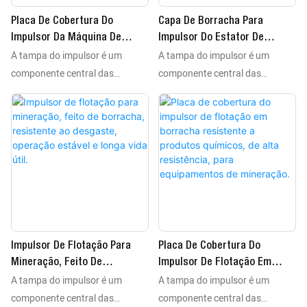
Placa De Cobertura Do
Capa De Borracha Para
Impulsor Da Máquina De
Impulsor Do Estator De
A tampa do impulsor é um
A tampa do impulsor é um
Flotação, Feita De Borracha
Flutuação, Alta Resistência A
Resistente À Abrasão, Para
Impactos, Desempenho
componente central das
componente central das
Processamento Em
Estável, Uso Em Mineração.
máquinas de flotação, utilizadas
máquinas de flotação, utilizadas
Mineração.
principalmente no
principalmente no
processamento de minerais
processamento de minerais
metálicos e não metálicos. Ela
metálicos e não metálicos. Ela
apresenta resistência ao
apresenta resistência ao
desgaste, resistência a rasgos e
desgaste, resistência a rasgos e
estabilidade química. Devido ao
estabilidade química. Devido ao
seu complexo processo de
seu complexo processo de
produção, as tampas de
produção, as tampas de
Impulsor De Flotação Para
Placa De Cobertura Do
impulsor de poliuretano são
impulsor de poliuretano são
Mineração, Feito De
Impulsor De Flotação Em
altamente valorizadas na
altamente valorizadas na
A tampa do impulsor é um
A tampa do impulsor é um
Borracha, Resistente Ao
Borracha Resistente A
indústria de flotação. Após
indústria de flotação. Após
Desgaste, Operação Estável E
Produtos Químicos, De Alta
componente central das
componente central das
testes de mercado,
testes de mercado,