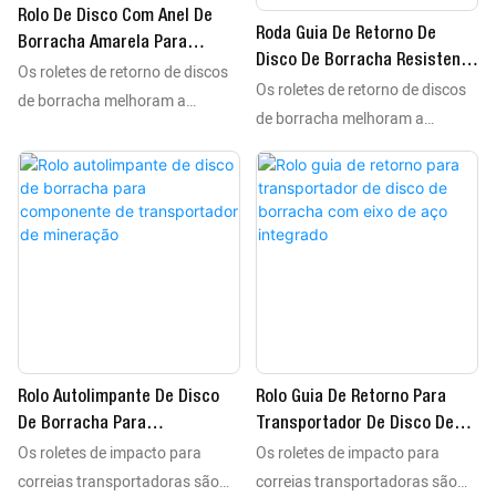
Rolo De Disco Com Anel De
Roda Guia De Retorno De
Borracha Amarela Para
Disco De Borracha Resistente
Os roletes de retorno de discos
Sistema De Retorno De
Os roletes de retorno de discos
À Abrasão Para Manuseio De
Esteira Transportadora
de borracha melhoram a
Materiais A Granel
de borracha melhoram a
limpeza da correia
limpeza da correia
transportadora e reduzem o
transportadora e reduzem o
acúmulo de material
acúmulo de material
transportado em aplicações
transportado em aplicações
com fluidos úmidos e
com fluidos úmidos e
pegajosos. Os discos de
pegajosos. Os discos de
borracha resistentes à abrasão
borracha resistentes à abrasão
limpam continuamente o lado
limpam continuamente o lado
de retorno da correia
de retorno da correia
transportadora e ajudam a
Rolo Autolimpante De Disco
Rolo Guia De Retorno Para
transportadora e ajudam a
manter o desempenho estável
De Borracha Para
Transportador De Disco De
manter o desempenho estável
de alinhamento da correia.
Os roletes de impacto para
Os roletes de impacto para
Componente De
Borracha Com Eixo De Aço
de alinhamento da correia.
Fabricados com eixos de aço
Transportador De Mineração
Integrado
correias transportadoras são
correias transportadoras são
Fabricados com eixos de aço