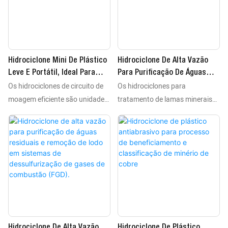
em pastas minerais. Como
em pastas minerais. Como
equipamentos essenciais de
equipamentos essenciais de
processamento, eles separam
processamento, eles separam
minerais valiosos, incluindo
minerais valiosos, incluindo
Hidrociclone Mini De Plástico
Hidrociclone De Alta Vazão
ouro, cobre e ferro, de rejeitos,
ouro, cobre e ferro, de rejeitos,
Leve E Portátil, Ideal Para
Para Purificação De Águas
de acordo com as
de acordo com as
Os hidrociclones de circuito de
Os hidrociclones para
Testes De Campo E Projetos
Residuais E Remoção De Lodo
características de tamanho e
características de tamanho e
De Pequeno Porte.
Em Sistemas FGD -
moagem eficiente são unidades
tratamento de lamas minerais
densidade das partículas.
densidade das partículas.
1777886885748130
de separação estática de alto
funcionam como mecanismos
desempenho que utilizam a
de separação estática estáveis ​​
força centrífuga para realizar
que utilizam a força centrífuga
processos de classificação,
para realizar tratamentos de
desidratação e remoção de lodo
classificação, desidratação e
em pastas minerais. Como
remoção de lodo em lamas
equipamentos essenciais de
minerais. Esses equipamentos
processamento, eles separam
confiáveis ​​em instalações de
minerais valiosos, incluindo
mineração separam minerais
Hidrociclone De Alta Vazão
Hidrociclone De Plástico