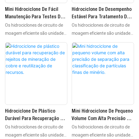
Mini Hidrociclone De Fácil
Hidrociclone De Desempenho
Manutenção Para Testes De
Estável Para Tratamento De
Os hidrociclones de circuito de
Os hidrociclones de circuito de
Mineração Em Laboratório E
Lama Em Sistema De
Classificação De Amostras.
Dessulfurização De Gases De
moagem eficiente são unidades
moagem eficiente são unidades
Combustão.
de separação estática de alto
de separação estática de alto
desempenho que utilizam a
desempenho que utilizam a
força centrífuga para realizar
força centrífuga para realizar
processos de classificação,
processos de classificação,
desidratação e remoção de lodo
desidratação e remoção de lodo
em pastas minerais. Como
em pastas minerais. Como
equipamentos essenciais de
equipamentos essenciais de
processamento, eles separam
processamento, eles separam
minerais valiosos, incluindo
minerais valiosos, incluindo
Hidrociclone De Plástico
Mini Hidrociclone De Pequeno
ouro, cobre e ferro, de rejeitos,
ouro, cobre e ferro, de rejeitos,
Durável Para Recuperação De
Volume Com Alta Precisão De
de acordo com as
de acordo com as
Os hidrociclones de circuito de
Os hidrociclones de circuito de
Rejeitos De Mineração De
Separação Para Classificação
características de tamanho e
características de tamanho e
Cobre E Reutilização De
De Partículas Finas De
moagem eficiente são unidades
moagem eficiente são unidades
densidade das partículas.
densidade das partículas.