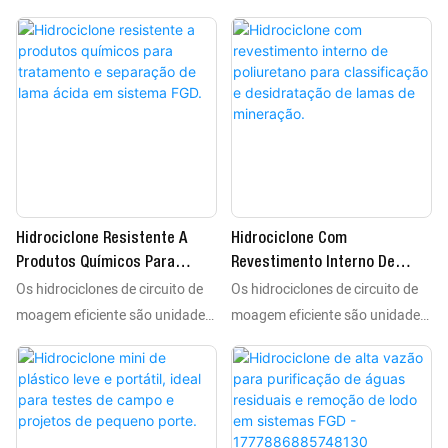
Recursos.
Minério.
de separação estática de alto
de separação estática de alto
desempenho que utilizam a
desempenho que utilizam a
força centrífuga para realizar
força centrífuga para realizar
processos de classificação,
processos de classificação,
desidratação e remoção de lodo
desidratação e remoção de lodo
em pastas minerais. Como
em pastas minerais. Como
equipamentos essenciais de
equipamentos essenciais de
processamento, eles separam
processamento, eles separam
minerais valiosos, incluindo
minerais valiosos, incluindo
Hidrociclone Resistente A
Hidrociclone Com
ouro, cobre e ferro, de rejeitos,
ouro, cobre e ferro, de rejeitos,
Produtos Químicos Para
Revestimento Interno De
de acordo com as
de acordo com as
Os hidrociclones de circuito de
Os hidrociclones de circuito de
Tratamento E Separação De
Poliuretano Para
características de tamanho e
características de tamanho e
Lama Ácida Em Sistema FGD.
Classificação E Desidratação
moagem eficiente são unidades
moagem eficiente são unidades
densidade das partículas.
densidade das partículas.
De Lamas De Mineração.
de separação estática de alto
de separação estática de alto
desempenho que utilizam a
desempenho que utilizam a
força centrífuga para realizar
força centrífuga para realizar
processos de classificação,
processos de classificação,
desidratação e remoção de lodo
desidratação e remoção de lodo