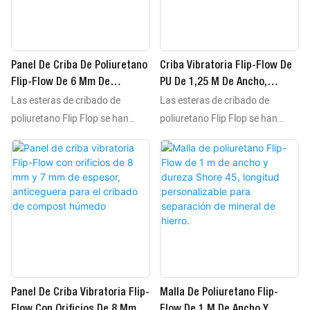
deformación sin perder
deformación sin perder
elasticidad ni precisión
elasticidad ni precisión
dimensional. Están diseñadas
dimensional. Están diseñadas
Panel De Criba De Poliuretano
Criba Vibratoria Flip-Flow De
para sistemas de atornillado y
para sistemas de atornillado y
Flip-Flow De 6 Mm De
PU De 1,25 M De Ancho,
sujeción, por lo que se adaptan
sujeción, por lo que se adaptan
Las esteras de cribado de
Las esteras de cribado de
Apertura Y 8 Mm De Espesor
Antiobstrucción, Para Equipos
a todas las plataformas de
a todas las plataformas de
Con Disposición De Orificios
De Procesamiento De Escoria
poliuretano Flip Flop se han
poliuretano Flip Flop se han
cribado del mundo,
cribado del mundo,
Personalizada Para Cribas
Seca
utilizado durante décadas para
utilizado durante décadas para
independientemente de la marca
independientemente de la marca
Vibratorias Mineras.
el cribado de materiales
el cribado de materiales
de la máquina, las dimensiones
de la máquina, las dimensiones
húmedos. Fabricadas con
húmedos. Fabricadas con
de la plataforma y las
de la plataforma y las
elastómero de poliuretano de
elastómero de poliuretano de
características de la instalación.
características de la instalación.
alta resiliencia, estas esteras de
alta resiliencia, estas esteras de
cribado flexibles resisten la
cribado flexibles resisten la
deformación sin perder
deformación sin perder
elasticidad ni precisión
elasticidad ni precisión
dimensional. Están diseñadas
dimensional. Están diseñadas
Panel De Criba Vibratoria Flip-
Malla De Poliuretano Flip-
para sistemas de atornillado y
para sistemas de atornillado y
Flow Con Orificios De 8 Mm Y
Flow De 1 M De Ancho Y