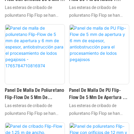
sujeción, por lo que se adaptan
sujeción, por lo que se adaptan
Las esteras de cribado de
Las esteras de cribado de
7 Mm De Espesor,
Dureza Shore 45, Longitud
a todas las plataformas de
a todas las plataformas de
Anticeguera Para El Cribado
Personalizable Para
poliuretano Flip Flop se han
poliuretano Flip Flop se han
cribado del mundo,
cribado del mundo,
De Compost Húmedo
Separación De Mineral De
utilizado durante décadas para
utilizado durante décadas para
independientemente de la marca
independientemente de la marca
Hierro.
el cribado de materiales
el cribado de materiales
de la máquina, las dimensiones
de la máquina, las dimensiones
húmedos. Fabricadas con
húmedos. Fabricadas con
de la plataforma y las
de la plataforma y las
elastómero de poliuretano de
elastómero de poliuretano de
características de la instalación.
características de la instalación.
alta resiliencia, estas esteras de
alta resiliencia, estas esteras de
cribado flexibles resisten la
cribado flexibles resisten la
deformación sin perder
deformación sin perder
elasticidad ni precisión
elasticidad ni precisión
dimensional. Están diseñadas
dimensional. Están diseñadas
Panel De Malla De Poliuretano
Panel De Malla De PU Flip-
para sistemas de atornillado y
para sistemas de atornillado y
Flip-Flow De 5 Mm De
Flow De 5 Mm De Apertura Y 6
sujeción, por lo que se adaptan
sujeción, por lo que se adaptan
Las esteras de cribado de
Las esteras de cribado de
Apertura Y 6 Mm De Espesor,
Mm De Espesor,
a todas las plataformas de
a todas las plataformas de
Antiobstrucción Para El
Antiobstrucción Para El
poliuretano Flip Flop se han
poliuretano Flip Flop se han
cribado del mundo,
cribado del mundo,
Procesamiento De Lodos
Procesamiento De Lodos
utilizado durante décadas para
utilizado durante décadas para
independientemente de la marca
independientemente de la marca
Pegajosos -
Pegajosos
el cribado de materiales
el cribado de materiales
de la máquina, las dimensiones
de la máquina, las dimensiones
1765784710816974