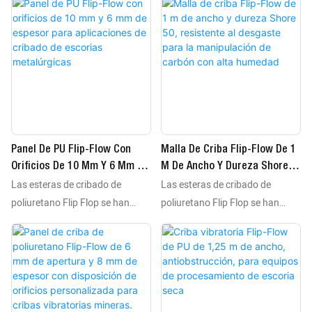
Panel De PU Flip-Flow Con
Malla De Criba Flip-Flow De 1
Orificios De 10 Mm Y 6 Mm De
M De Ancho Y Dureza Shore
Las esteras de cribado de
Las esteras de cribado de
Espesor Para Aplicaciones De
50, Resistente Al Desgaste
Cribado De Escorias
Para La Manipulación De
poliuretano Flip Flop se han
poliuretano Flip Flop se han
Metalúrgicas
Carbón Con Alta Humedad
utilizado durante décadas para
utilizado durante décadas para
el cribado de materiales
el cribado de materiales
húmedos. Fabricadas con
húmedos. Fabricadas con
elastómero de poliuretano de
elastómero de poliuretano de
alta resiliencia, estas esteras de
alta resiliencia, estas esteras de
cribado flexibles resisten la
cribado flexibles resisten la