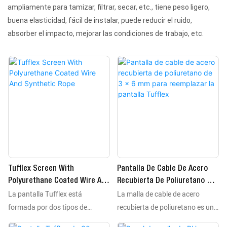
ampliamente para tamizar, filtrar, secar, etc., tiene peso ligero,
buena elasticidad, fácil de instalar, puede reducir el ruido,
absorber el impacto, mejorar las condiciones de trabajo, etc.
Tufflex Screen With
Pantalla De Cable De Acero
Polyurethane Coated Wire And
Recubierta De Poliuretano De
La pantalla Tufflex está
La malla de cable de acero
Synthetic Rope
3 X 6 Mm Para Reemplazar La
Pantalla Tufflex
formada por dos tipos de
recubierta de poliuretano es un
cuerdas soldadas entre sí. La
componente de malla de