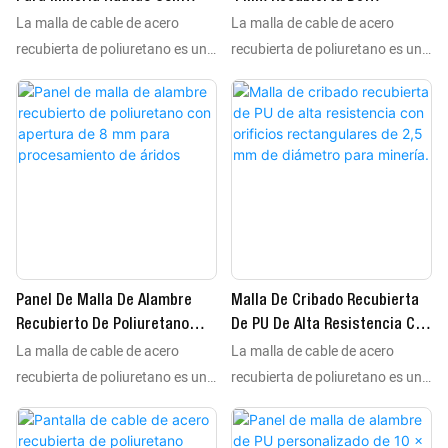
tradicionales. La malla de cable
tradicionales. La malla de cable
La malla de cable de acero
La malla de cable de acero
Revestimiento De Poliuretano
Poliuretano Con Apertura De
de acero recubierta de
de acero recubierta de
En Agujeros Cuadrados De 5
10 Mm Para La Industria
recubierta de poliuretano es un
recubierta de poliuretano es un
poliuretano se utiliza
poliuretano se utiliza
Mm
Minera.
componente de malla de
componente de malla de
ampliamente en tamizado,
ampliamente en tamizado,
poliuretano utilizado en
poliuretano utilizado en
filtrado, secado, etc., siendo
filtrado, secado, etc., siendo
tamizado y filtrado. Este tipo de
tamizado y filtrado. Este tipo de
ligera, elástica, fácil de instalar,
ligera, elástica, fácil de instalar,
malla ofrece alta resistencia,
malla ofrece alta resistencia,
reduce el ruido, absorbe los
reduce el ruido, absorbe los
dureza y capacidad de carga, lo
dureza y capacidad de carga, lo
impactos y mejora las
impactos y mejora las
que la hace más duradera que
que la hace más duradera que
condiciones de trabajo.
condiciones de trabajo.
las mallas metálicas
las mallas metálicas
tradicionales, con una vida útil
tradicionales, con una vida útil
de 3 a 10 veces superior a la de
de 3 a 10 veces superior a la de
Panel De Malla De Alambre
Malla De Cribado Recubierta
las mallas metálicas
las mallas metálicas
Recubierto De Poliuretano
De PU De Alta Resistencia Con
tradicionales. La malla de cable
tradicionales. La malla de cable
La malla de cable de acero
La malla de cable de acero
Con Apertura De 8 Mm Para
Orificios Rectangulares De 2,5
de acero recubierta de
de acero recubierta de
Procesamiento De Áridos
Mm De Diámetro Para
recubierta de poliuretano es un
recubierta de poliuretano es un
poliuretano se utiliza
poliuretano se utiliza
Minería.
componente de malla de
componente de malla de
ampliamente en tamizado,
ampliamente en tamizado,
poliuretano utilizado en
poliuretano utilizado en
filtrado, secado, etc., siendo
filtrado, secado, etc., siendo