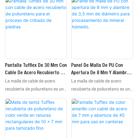
cuerda que va de gancho a
poliuretano utilizado en
gancho es un cable de acero con
tamizado y filtrado. Este tipo de
una gruesa capa de poliuretano.
malla ofrece alta resistencia,
dureza y capacidad de carga, lo
que la hace más duradera que
las mallas metálicas
tradicionales, con una vida útil
de 3 a 10 veces superior a la de
Pantalla Tufflex De 30 Mm Con
Panel De Malla De PU Con
las mallas metálicas
Cable De Acero Recubierto De
Apertura De 8 Mm Y Alambre
tradicionales. La malla de cable
La malla de cable de acero
La malla de cable de acero
Poliuretano Para El Proceso
De 3,5 Mm De Diámetro Para
de acero recubierta de
De Cribado De Piedras
Procesamiento De Mineral
recubierta de poliuretano es un
recubierta de poliuretano es un
poliuretano se utiliza
Húmedo.
componente de malla de
componente de malla de
ampliamente en tamizado,
poliuretano utilizado en
poliuretano utilizado en
filtrado, secado, etc., siendo
tamizado y filtrado. Este tipo de
tamizado y filtrado. Este tipo de
ligera, elástica, fácil de instalar,
malla ofrece alta resistencia,
malla ofrece alta resistencia,
reduce el ruido, absorbe los
dureza y capacidad de carga, lo
dureza y capacidad de carga, lo
impactos y mejora las
que la hace más duradera que
que la hace más duradera que