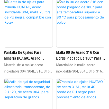
(negras/transparentes), lona, ​​
alambre plegado Tipo de malla:
silicona o bordes de malla de
malla tejida Rango de
alambre plegado Tipo de malla:
temperatura: diseño de borde
malla tejida Rango de
plegado recomendado para
temperatura: diseño de borde
aplicaciones que superen los 80
plegado recomendado para
°C
aplicaciones que superen los 80
°C
Pantalla De Ojales Para
Malla 90 De Acero 316 Con
Minería HUATAO, Acero
Borde Plegado De 180° Para
Material de la malla: acero
Material de la malla: acero
Inoxidable 304, Malla 25, Tira
Alta Temperatura Superior A
De PU Negra, Compatible Con
80 °C Para Procesamiento De
inoxidable 304, 304L, 316, 316L
inoxidable 304, 304L, 316, 316L
Rotex
Polvo
Material del borde: tiras de PU
Material del borde: tiras de PU
(negras/transparentes), lona, ​​
(negras/transparentes), lona, ​​
silicona o bordes de malla de
silicona o bordes de malla de
alambre plegado Tipo de malla:
alambre plegado Tipo de malla:
malla tejida Rango de
malla tejida Rango de