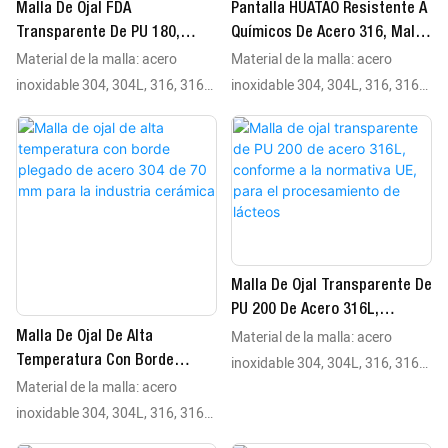
Malla De Ojal FDA
Pantalla HUATAO Resistente A
Transparente De PU 180,
Químicos De Acero 316, Malla
Material de la malla: acero
Material de la malla: acero
Acero 304L, Para La
16, Borde De PU Negro Para
Producción De Confitería
Procesamiento De Ácido
inoxidable 304, 304L, 316, 316L
inoxidable 304, 304L, 316, 316L
Material del borde: tiras de PU
Material del borde: tiras de PU
(negras/transparentes), lona, ​​
(negras/transparentes), lona, ​​
silicona o bordes de malla de
silicona o bordes de malla de
alambre plegado Tipo de malla:
alambre plegado Tipo de malla:
malla tejida Rango de
malla tejida Rango de
temperatura: diseño de borde
temperatura: diseño de borde
plegado recomendado para
plegado recomendado para
Malla De Ojal Transparente De
aplicaciones que superen los 80
aplicaciones que superen los 80
PU 200 De Acero 316L,
°C
°C
Material de la malla: acero
Conforme A La Normativa UE,
Malla De Ojal De Alta
Para El Procesamiento De
inoxidable 304, 304L, 316, 316L
Temperatura Con Borde
Lácteos
Material de la malla: acero
Plegado De Acero 304 De 70
Material del borde: tiras de PU
Mm Para La Industria
inoxidable 304, 304L, 316, 316L
(negras/transparentes), lona, ​​
Cerámica
Material del borde: tiras de PU
silicona o bordes de malla de