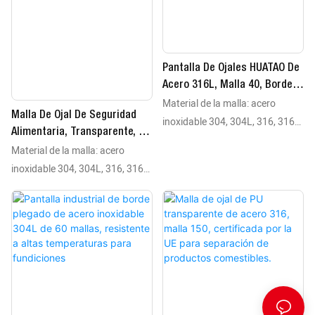
temperatura: diseño de borde
temperatura: diseño de borde
plegado recomendado para
plegado recomendado para
aplicaciones que superen los 80
aplicaciones que superen los 80
°C
°C
Pantalla De Ojales HUATAO De
Acero 316L, Malla 40, Borde
Material de la malla: acero
De PU Negro Para
Malla De Ojal De Seguridad
Procesamiento De Áridos
inoxidable 304, 304L, 316, 316L
Alimentaria, Transparente, De
Material del borde: tiras de PU
Material de la malla: acero
PU 120, De Acero 304, Para
(negras/transparentes), lona, ​​
Separación De Granos
inoxidable 304, 304L, 316, 316L
silicona o bordes de malla de
Material del borde: tiras de PU
alambre plegado Tipo de malla:
(negras/transparentes), lona, ​​
malla tejida Rango de
silicona o bordes de malla de
temperatura: diseño de borde
alambre plegado Tipo de malla:
plegado recomendado para
malla tejida Rango de
aplicaciones que superen los 80
temperatura: diseño de borde
°C
plegado recomendado para