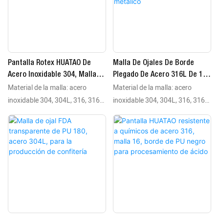
Pantalla Rotex HUATAO De
Malla De Ojales De Borde
Acero Inoxidable 304, Malla
Plegado De Acero 316L De 110
Material de la malla: acero
Material de la malla: acero
50, Tira De PU Negra Para
Mallas, Resistente A Altas
Separación De Minerales
Temperaturas Para Polvo
inoxidable 304, 304L, 316, 316L
inoxidable 304, 304L, 316, 316L
Metálico
Material del borde: tiras de PU
Material del borde: tiras de PU
(negras/transparentes), lona, ​​
(negras/transparentes), lona, ​​
silicona o bordes de malla de
silicona o bordes de malla de
alambre plegado Tipo de malla:
alambre plegado Tipo de malla:
malla tejida Rango de
malla tejida Rango de
temperatura: diseño de borde
temperatura: diseño de borde
plegado recomendado para
plegado recomendado para
aplicaciones que superen los 80
aplicaciones que superen los 80
°C
°C