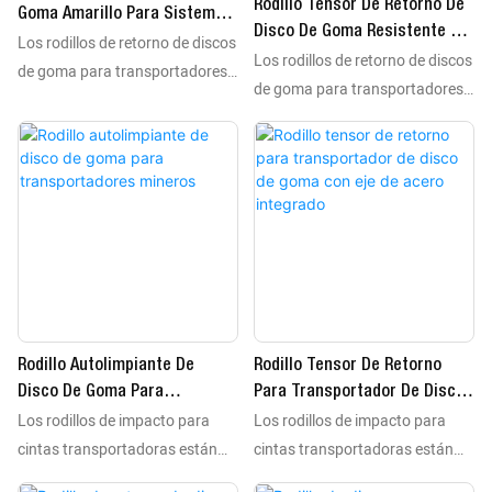
Rodillo Tensor De Retorno De
Goma Amarillo Para Sistema
Disco De Goma Resistente A
Los rodillos de retorno de discos
De Retorno De Transportador
Los rodillos de retorno de discos
La Abrasión Para
de goma para transportadores
Manipulación A Granel.
de goma para transportadores
mejoran la limpieza de la cinta y
mejoran la limpieza de la cinta y
reducen la acumulación de
reducen la acumulación de
material en aplicaciones de
material en aplicaciones de
transporte húmedo y pegajoso.
transporte húmedo y pegajoso.
Los discos de goma resistentes
Los discos de goma resistentes
a la abrasión limpian
a la abrasión limpian
continuamente la superficie de
continuamente la superficie de
retorno de la cinta y contribuyen
retorno de la cinta y contribuyen
a mantener un seguimiento
a mantener un seguimiento
estable. Fabricados con ejes de
Rodillo Autolimpiante De
Rodillo Tensor De Retorno
estable. Fabricados con ejes de
acero duraderos y sistemas de
Disco De Goma Para
Para Transportador De Disco
acero duraderos y sistemas de
rodamientos de precisión, estos
Los rodillos de impacto para
Los rodillos de impacto para
Transportadores Mineros
De Goma Con Eje De Acero
rodamientos de precisión, estos
rodillos ofrecen un
Integrado
cintas transportadoras están
cintas transportadoras están
rodillos ofrecen un
funcionamiento fiable en uso
diseñados para protegerlas de
diseñados para protegerlas de
funcionamiento fiable en uso